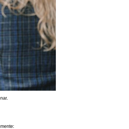
nar.
lmente: