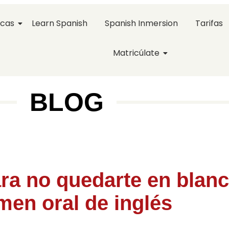
icas
Learn Spanish
Spanish Inmersion
Tarifas
Matricúlate
BLOG
ara no quedarte en blanc
men oral de inglés