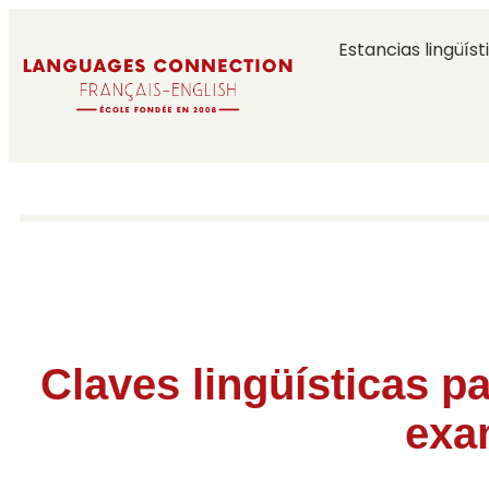
Estancias lingüíst
Claves lingüísticas p
exa