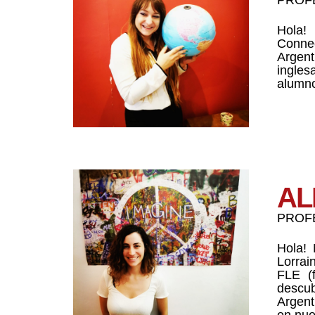
Hola!
Connec
Argent
ingles
alumno
AL
PROF
Hola! 
Lorrai
FLE (f
descub
Argent
en nue