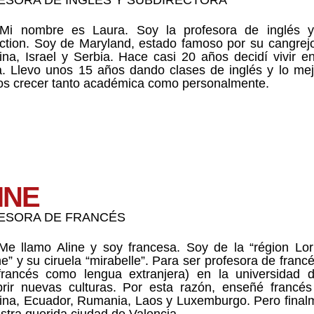
 Mi nombre es Laura. Soy la profesora de inglés 
tion. Soy de Maryland, estado famoso por su cangrejo
ina, Israel y Serbia. Hace casi 20 años decidí vivir en
a. Llevo unos 15 años dando clases de inglés y lo mej
s crecer tanto académica como personalmente.
INE
ESORA DE FRANCÉS
Me llamo Aline y soy francesa. Soy de la “région Lor
ne” y su ciruela “mirabelle”. Para ser profesora de franc
rancés como lengua extranjera) en la universidad d
rir nuevas culturas. Por esta razón, enseñé francés 
ina, Ecuador, Rumania, Laos y Luxemburgo. Pero finalm
stra querida ciudad de Valencia.