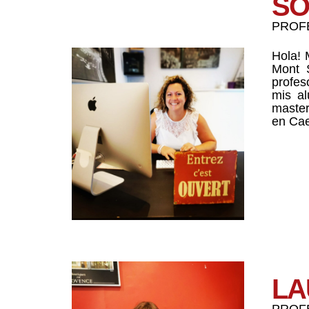
SO
PROF
Hola! 
Mont S
profes
mis al
master
en Ca
LA
PROFE