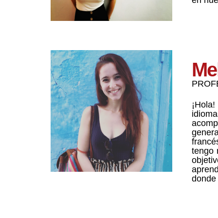
Me
PROF
¡Hola!
idioma
acompa
genera
francé
tengo 
objeti
aprend
donde 