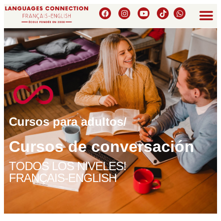
Cursos para adultos/
Cursos de conversación
TODOS LOS NIVELES!
FRANÇAIS-ENGLISH