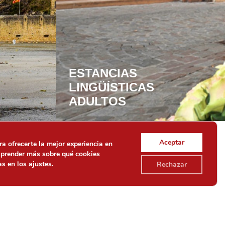
ESTANCIAS
LINGÜÍSTICAS
ADULTOS
necesidades de nuestros alumnos de forma
emos cursos a medida.
Aceptar
a ofrecerte la mejor experiencia en
aprender más sobre qué cookies
as en los
ajustes
.
Rechazar