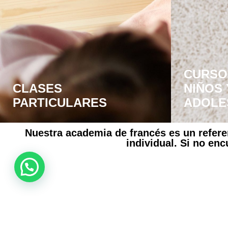
CURSO
CLASES
NIÑOS 
PARTICULARES
ADOLE
Nuestra academia de francés es un refer
individual. Si no en