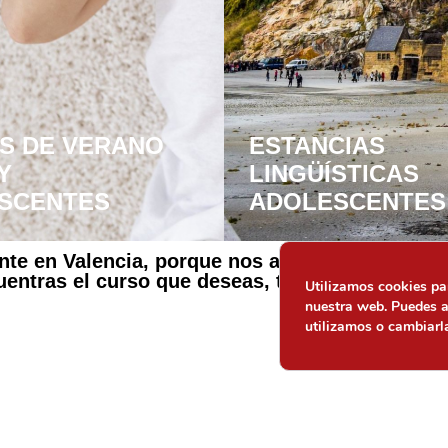
S DE VERANO
ESTANCIAS
Y
LINGÜÍSTICAS
SCENTES
ADOLESCENTES
ente en Valencia, porque nos adaptamos a las 
cuentras el curso que deseas, también propon
Utilizamos cookies par
nuestra web. Puedes 
utilizamos o cambiarl
Contacto