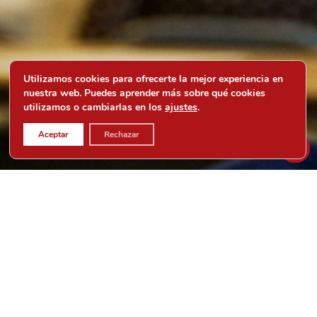
Utilizamos cookies para ofrecerte la mejor experiencia en
nuestra web. Puedes aprender más sobre qué cookies
utilizamos o cambiarlas en los
ajustes
.
Aceptar
Rechazar