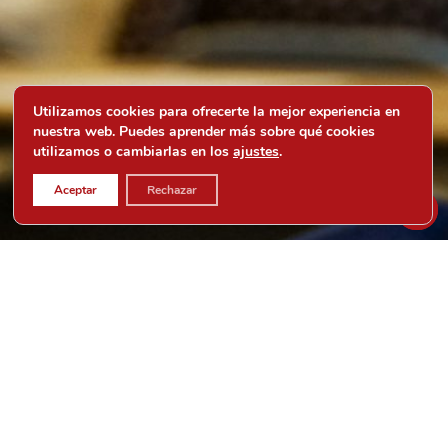
Utilizamos cookies para ofrecerte la mejor experiencia en
nuestra web. Puedes aprender más sobre qué cookies
utilizamos o cambiarlas en los
ajustes
.
Aceptar
Rechazar